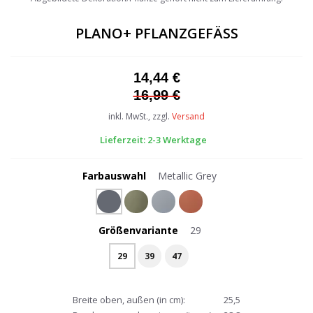
the
beginning
PLANO+ PFLANZGEFÄSS
of
the
images
14,44 €
gallery
16,99 €
inkl. MwSt., zzgl.
Versand
Lieferzeit: 2-3 Werktage
Farbauswahl
Metallic Grey
Größenvariante
29
29
39
47
Breite oben, außen (in cm):
25,5