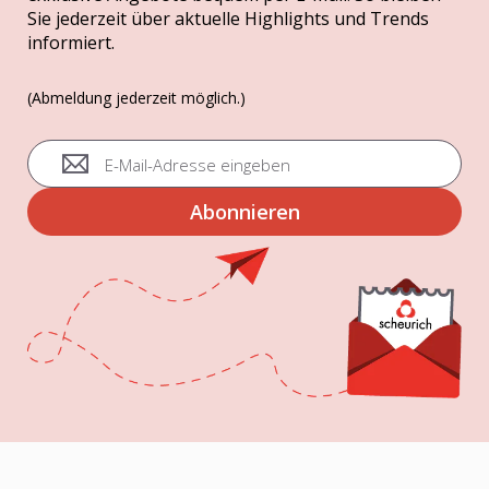
Sie jederzeit über aktuelle Highlights und Trends
informiert.
(Abmeldung jederzeit möglich.)
A
n
m
Abonnieren
e
l
d
u
n
g
z
u
m
N
e
w
s