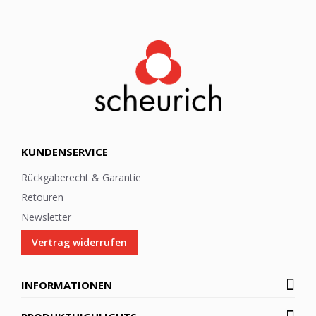
l
e
t
t
e
r
:
KUNDENSERVICE
Rückgaberecht & Garantie
Retouren
Newsletter
Vertrag widerrufen
INFORMATIONEN