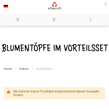
Direkt
zum
Inhalt
BLUMENTÖPFE IM VORTEILSSET
Home
Indoor
Vorteilssets
Wir können keine Produkte entsprechend dieser Auswahl
finden