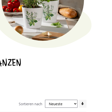
ANZEN
In
Sortieren nach
aufsteigender
Reihenfolge