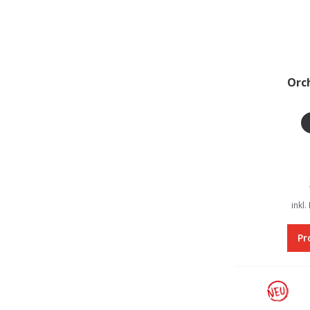
Orc
inkl.
Pr