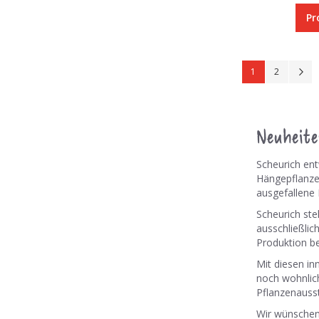
Pr
Seite
Sie lesen gerade 
Seite
S
W
1
2
Neuheite
Scheurich entw
Hängepflanze
ausgefallene
Scheurich ste
ausschließlic
Produktion be
Mit diesen in
noch wohnlich
Pflanzenausst
Wir wünschen