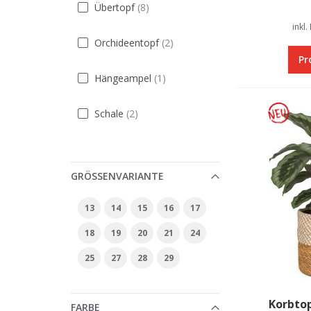
Artikel
Übertopf
8
inkl.
Artikel
Orchideentopf
2
Pr
Artikel
Hängeampel
1
Artikel
Schale
2
GRÖSSENVARIANTE
13
14
15
16
17
18
19
20
21
24
25
27
28
29
Korbtop
FARBE