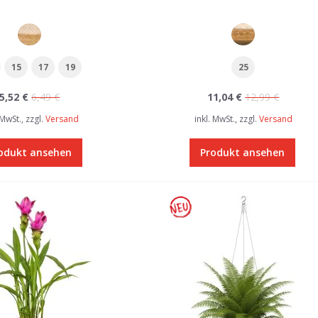
15
17
19
25
5,52 €
6,49 €
11,04 €
12,99 €
 MwSt., zzgl.
Versand
inkl. MwSt., zzgl.
Versand
odukt ansehen
Produkt ansehen