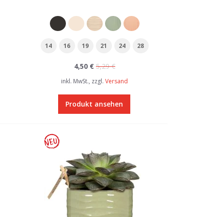
14
16
19
21
24
28
4,50 €
5,29 €
inkl. MwSt., zzgl.
Versand
Produkt ansehen