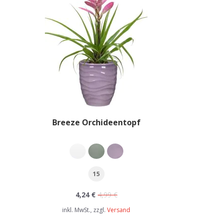
Breeze Orchideentopf
15
4,24 €
4,99 €
inkl. MwSt., zzgl.
Versand