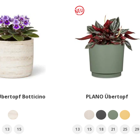
Übertopf Botticino
PLANO Übertopf
13
15
13
15
18
21
25
29