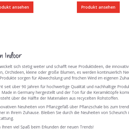
odukt ansehen
Produkt ansehen
Seite
eite
eiter
n Indoor
ickelt sich stetig weiter und schafft neue Produktideen, die innovativ 
n, Orchideen, kleine oder große Blumen, es werden kontinuierlich N
 Produkte sorgen für Abwechslung und frischen Wind im eigenen Zuha
ht seit über 90 Jahren für hochwertige Qualität und nachhaltige Prod
h Made in Germany hergestellt und der Ton für die Keramiktöpfe komm
steht über die Hälfte der Materialien aus recycelten Rohstoffen.
novativen Neuheiten von Pflanzgefäß über Pflanzschale bis zum trend
er in Ihrem Zuhause. Bleiben Sie durch die Neuheiten von Scheurich 
attung.
 Ihnen viel Spaß beim Erkunden der neuen Trends!