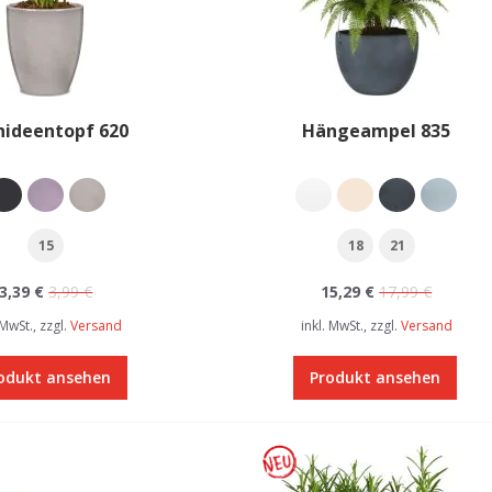
hideentopf 620
Hängeampel 835
15
18
21
3,39 €
3,99 €
15,29 €
17,99 €
 MwSt., zzgl.
Versand
inkl. MwSt., zzgl.
Versand
odukt ansehen
Produkt ansehen