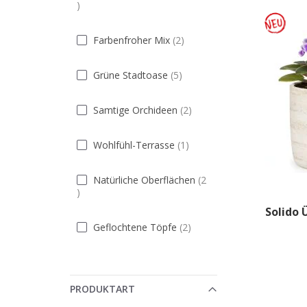
Artikel
Artikel
Farbenfroher Mix
2
Artikel
Grüne Stadtoase
5
Artikel
Samtige Orchideen
2
Artikel
Wohlfühl-Terrasse
1
Natürliche Oberflächen
2
Artikel
Solido 
Artikel
Geflochtene Töpfe
2
PRODUKTART