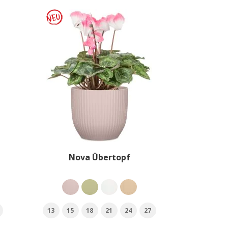
Nova Übertopf
13
15
18
21
24
27