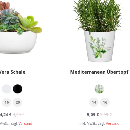
Vera Schale
Mediterranean Übertopf
16
20
14
16
4,24 €
4,99 €
5,09 €
5,99 €
 MwSt., zzgl.
Versand
inkl. MwSt., zzgl.
Versand