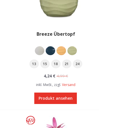
Breeze Übertopf
13
15
18
21
24
4,24 €
4,99 €
inkl. MwSt., zzgl.
Versand
Produkt ansehen