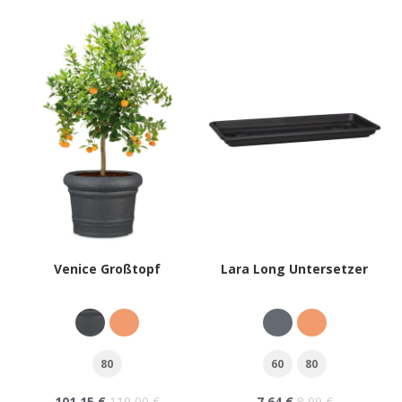
Venice Großtopf
Lara Long Untersetzer
80
60
80
101,15 €
119,00 €
7,64 €
8,99 €