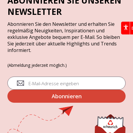
ABONNIEREN SIE UNSEREN
NEWSLETTER
Abonnieren Sie den Newsletter und erhalten Sie
regelmäßig Neuigkeiten, Inspirationen und
exklusive Angebote bequem per E-Mail. So bleiben
Sie jederzeit über aktuelle Highlights und Trends
informiert.
(Abmeldung jederzeit möglich.)
A
n
m
Abonnieren
e
l
d
u
n
g
z