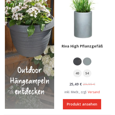
Riva High Pflanzgefäß
40
54
25,49 €
29,99 €
inkl. MwSt., zzgl.
Versand
Produkt ansehen