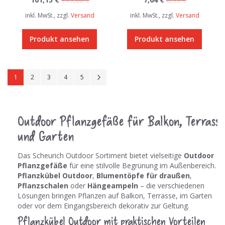
inkl. MwSt., zzgl.
Versand
inkl. MwSt., zzgl.
Versand
Produkt ansehen
Produkt ansehen
Seite
Sie lesen gerade Seite
Seite
Seite
Seite
Seite
Seite
Weiter
1
2
3
4
5
Outdoor Pflanzgefäße für Balkon, Terrasse
und Garten
Das Scheurich Outdoor Sortiment bietet vielseitige
Outdoor
Pflanzgefäße
für eine stilvolle Begrünung im Außenbereich. O
Pflanzkübel Outdoor
,
Blumentöpfe für draußen
,
Pflanzschalen
oder
Hängeampeln
– die verschiedenen
Lösungen bringen Pflanzen auf Balkon, Terrasse, im Garten
oder vor dem Eingangsbereich dekorativ zur Geltung.
Pflanzkübel Outdoor mit praktischen Vorteilen