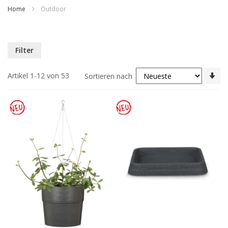
Home
Outdoor
Filter
In
Artikel
1
-
12
von
53
Sortieren nach
au
Re