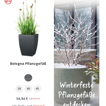
Bologna Pflanzgefäß
30
40
45
56,94 €
66,99 €
inkl. MwSt., zzgl.
Versand