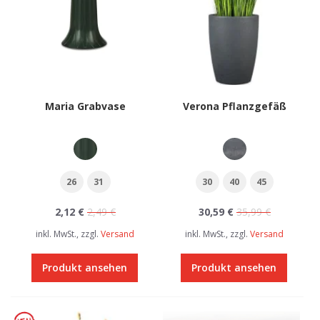
Maria Grabvase
Verona Pflanzgefäß
26
31
30
40
45
2,12 €
2,49 €
30,59 €
35,99 €
inkl. MwSt., zzgl.
Versand
inkl. MwSt., zzgl.
Versand
Produkt ansehen
Produkt ansehen