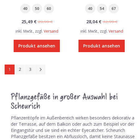
40
50
60
40
54
67
25,49 €
29,99 €
28,04 €
32,99 €
inkl. MwSt., zzgl.
Versand
inkl. MwSt., zzgl.
Versand
Produkt ansehen
Produkt ansehen
Seite
Sie lesen gerade Seite
Seite
Seite
Seite
Weiter
1
2
3
Pflanzgefäße in großer Auswahl bei
Scheurich
Pflanzentöpfe im Außenbereich wirken besonders dekorativ auf
der Terrasse, auf dem Balkon oder auch zum Beispiel vor der
Eingangstür und sie sind ein echter Eyecatcher. Scheurich
Pflanzgefäße besitzen ein Abflussloch, damit keine Staunässe