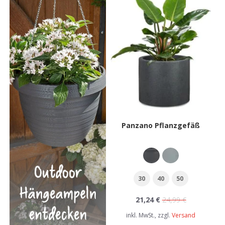
Panzano Pflanzgefäß
30
40
50
21,24 €
24,99 €
inkl. MwSt., zzgl.
Versand