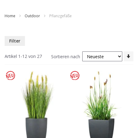
Home
Outdoor
Pflanzgefäße
Filter
In
Artikel
1
-
12
von
27
Sortieren nach
au
Re