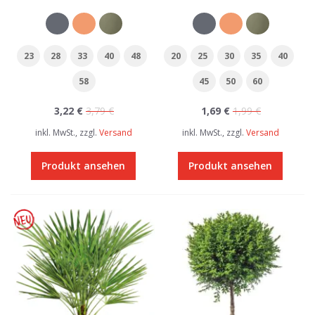
23
28
33
40
48
20
25
30
35
40
58
45
50
60
3,22 €
3,79 €
1,69 €
1,99 €
inkl. MwSt., zzgl.
Versand
inkl. MwSt., zzgl.
Versand
Produkt ansehen
Produkt ansehen