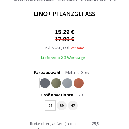
the
beginning
LINO+ PFLANZGEFÄSS
of
the
images
15,29 €
gallery
17,99 €
inkl. MwSt., zzgl.
Versand
Lieferzeit: 2-3 Werktage
Farbauswahl
Metallic Grey
Größenvariante
29
29
39
47
Breite oben, außen (in cm):
25,5