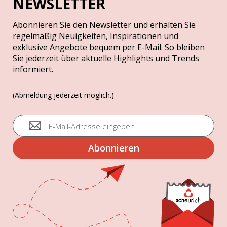
NEWSLETTER
Abonnieren Sie den Newsletter und erhalten Sie
regelmäßig Neuigkeiten, Inspirationen und
exklusive Angebote bequem per E-Mail. So bleiben
Sie jederzeit über aktuelle Highlights und Trends
informiert.
(Abmeldung jederzeit möglich.)
A
n
m
Abonnieren
e
l
d
u
n
g
z
u