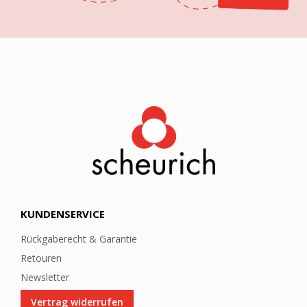
m
N
e
w
s
l
e
t
t
e
r
:
KUNDENSERVICE
Rückgaberecht & Garantie
Retouren
Newsletter
Vertrag widerrufen