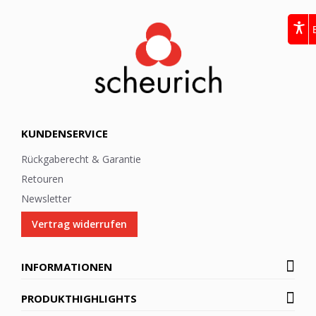
e
t
t
e
r
:
KUNDENSERVICE
Rückgaberecht & Garantie
Retouren
Newsletter
Vertrag widerrufen
INFORMATIONEN
PRODUKTHIGHLIGHTS