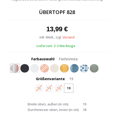
the
beginning
ÜBERTOPF 828
of
the
images
13,99 €
gallery
inkl. MwSt., zzgl.
Versand
Lieferzeit: 2-3 Werktage
Farbauswahl
Fashionista
Größenvariante
19
12
14
16
19
Breite oben, außen (in cm):
19
Durchmesser oben, innen (in cm):
18