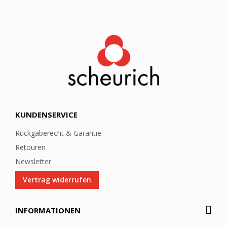
l
e
t
t
e
r
:
KUNDENSERVICE
Rückgaberecht & Garantie
Retouren
Newsletter
Vertrag widerrufen
INFORMATIONEN