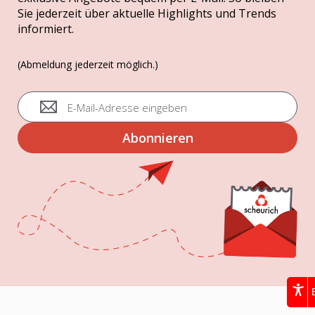
Sie jederzeit über aktuelle Highlights und Trends
informiert.
(Abmeldung jederzeit möglich.)
A
n
m
Abonnieren
e
l
d
u
n
g
z
u
m
N
e
w
s