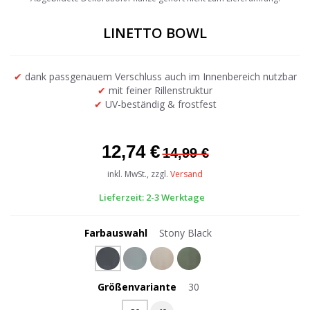
the
beginning
LINETTO BOWL
of
the
images
✔
dank passgenauem Verschluss auch im Innenbereich nutzbar
gallery
✔
mit feiner Rillenstruktur
✔
UV-beständig & frostfest
12,74 €
14,99 €
inkl. MwSt., zzgl.
Versand
Lieferzeit: 2-3 Werktage
Farbauswahl
Stony Black
Größenvariante
30