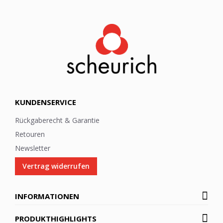
e
t
t
e
r
:
KUNDENSERVICE
Rückgaberecht & Garantie
Retouren
Newsletter
Vertrag widerrufen
INFORMATIONEN
PRODUKTHIGHLIGHTS