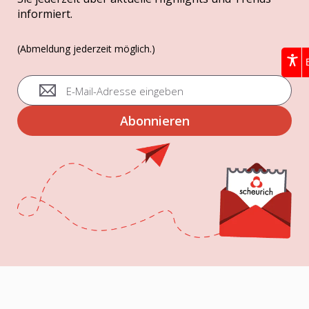
informiert.
(Abmeldung jederzeit möglich.)
A
n
m
Abonnieren
e
l
d
u
n
g
z
u
m
N
e
w
s
l