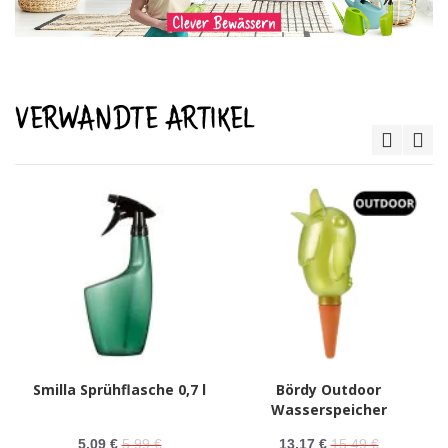
VERWANDTE ARTIKEL
Smilla Sprühflasche 0,7 l
Bördy Outdoor
Wasserspeicher
5,09 €
5,99 €
13,17 €
15,49 €