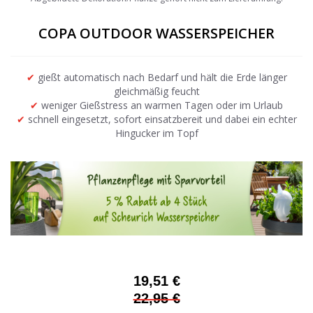
the
beginning
COPA OUTDOOR WASSERSPEICHER
of
the
images
✔
gießt automatisch nach Bedarf und hält die Erde länger
gallery
gleichmäßig feucht
✔
weniger Gießstress an warmen Tagen oder im Urlaub
✔
schnell eingesetzt, sofort einsatzbereit und dabei ein echter
Hingucker im Topf
19,51 €
22,95 €