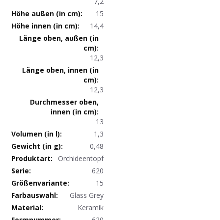
7,2
15
14,4
12,3
12,3
13
1,3
0,48
Produktdaten
Orchideentopf
620
15
Glass Grey
Keramik
620