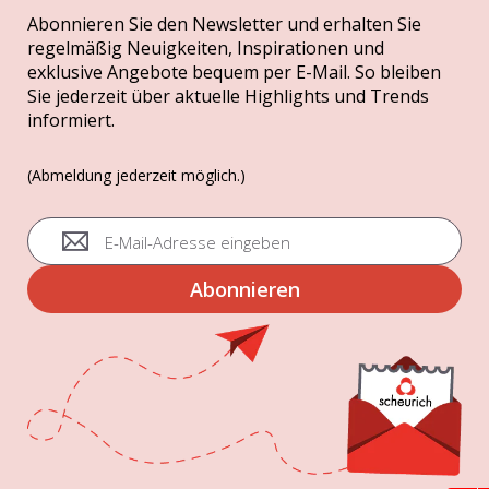
Abonnieren Sie den Newsletter und erhalten Sie
regelmäßig Neuigkeiten, Inspirationen und
exklusive Angebote bequem per E-Mail. So bleiben
Sie jederzeit über aktuelle Highlights und Trends
informiert.
(Abmeldung jederzeit möglich.)
A
n
m
Abonnieren
e
l
d
u
n
g
z
u
m
N