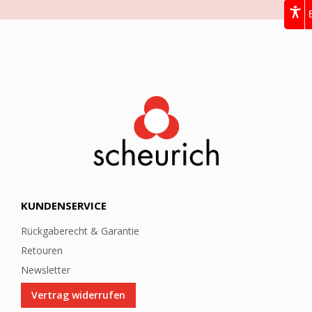
e
w
s
l
e
t
t
e
r
:
KUNDENSERVICE
Rückgaberecht & Garantie
Retouren
Newsletter
Vertrag widerrufen