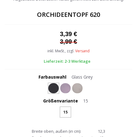
the
beginning
ORCHIDEENTOPF 620
of
the
images
3,39 €
gallery
3,99 €
inkl. MwSt., zzgl.
Versand
Lieferzeit: 2-3 Werktage
Farbauswahl
Glass Grey
Größenvariante
15
15
Breite oben, außen (in cm):
12,3