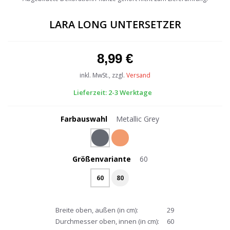
the
beginning
LARA LONG UNTERSETZER
of
the
images
8,99 €
gallery
inkl. MwSt., zzgl.
Versand
Lieferzeit: 2-3 Werktage
Farbauswahl
Metallic Grey
Größenvariante
60
60
80
Breite oben, außen (in cm):
29
Durchmesser oben, innen (in cm):
60