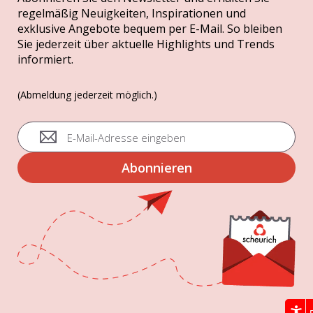
regelmäßig Neuigkeiten, Inspirationen und
exklusive Angebote bequem per E-Mail. So bleiben
Sie jederzeit über aktuelle Highlights und Trends
informiert.
(Abmeldung jederzeit möglich.)
A
n
m
Abonnieren
e
l
d
u
n
g
z
u
m
N
e