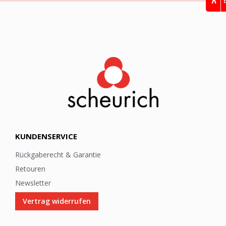
w
s
l
e
t
t
e
r
:
KUNDENSERVICE
Rückgaberecht & Garantie
Retouren
Newsletter
Vertrag widerrufen