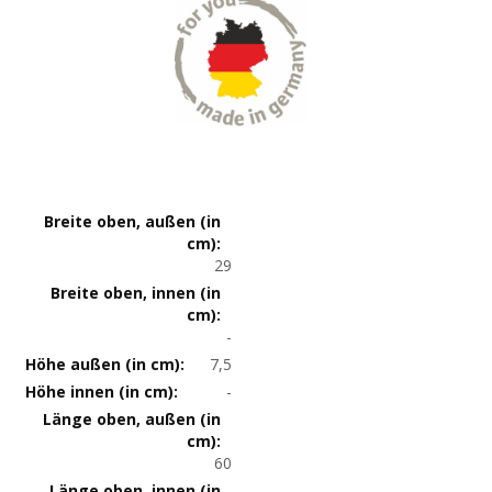
Produktmaße
29
-
7,5
-
60