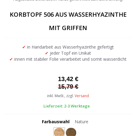
the
beginning
KORBTOPF 506 AUS WASSERHYAZINTHE
of
the
MIT GRIFFEN
images
gallery
✔
in Handarbeit aus Wasserhyazinthe gefertigt
✔
jeder Topf ein Unikat
✔
innen mit stabiler Folie verarbeitet und somit wasserdicht
13,42 €
15,79 €
inkl. MwSt., zzgl.
Versand
Lieferzeit: 2-3 Werktage
Farbauswahl
Nature