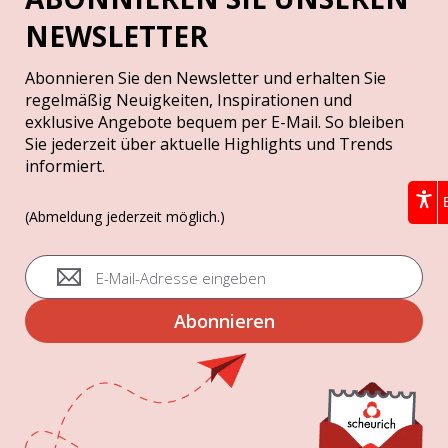
NEWSLETTER
Abonnieren Sie den Newsletter und erhalten Sie
regelmäßig Neuigkeiten, Inspirationen und
exklusive Angebote bequem per E-Mail. So bleiben
Sie jederzeit über aktuelle Highlights und Trends
informiert.
(Abmeldung jederzeit möglich.)
A
n
m
Abonnieren
e
l
d
u
n
g
z